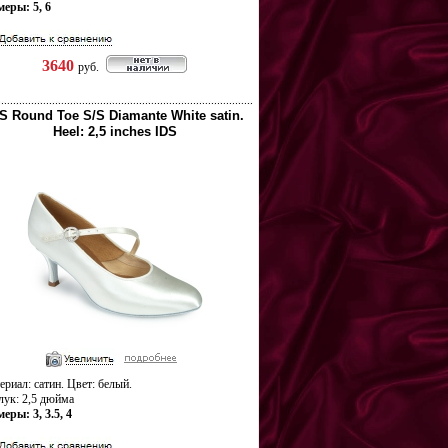
меры: 5, 6
3640
руб.
S Round Toe S/S Diamante White satin.
Heel: 2,5 inches IDS
риал: сатин. Цвет: белый.
лук: 2,5 дюйма
еры: 3, 3.5, 4