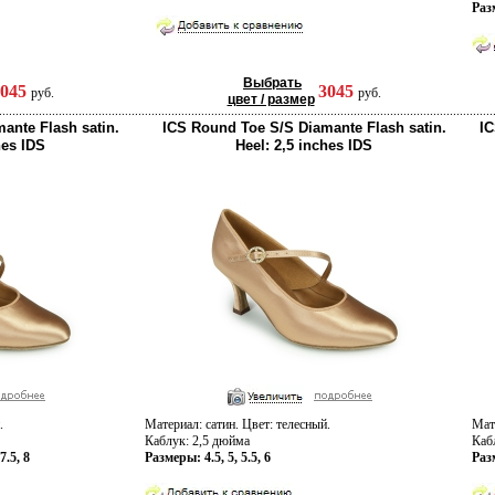
Раз
Выбрать
3045
3045
руб.
руб.
цвет / размер
ante Flash satin.
ICS Round Toe S/S Diamante Flash satin.
IC
hes IDS
Heel: 2,5 inches IDS
.
Материал: сатин. Цвет: телесный.
Мате
Каблук: 2,5 дюйма
Каб
7.5, 8
Размеры: 4.5, 5, 5.5, 6
Разм