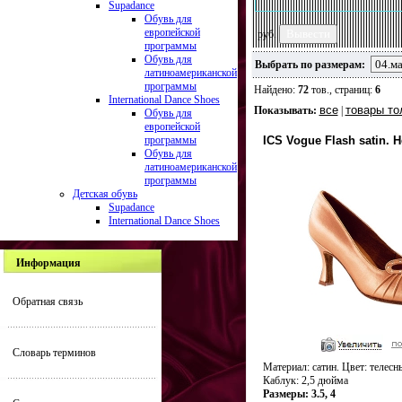
Supadance
Обувь для
европейской
руб.
программы
Обувь для
Выбрать по размерам:
латиноамериканской
программы
Найдено:
72
тов., страниц:
6
International Dance Shoes
все
товары то
Показывать:
|
Обувь для
европейской
программы
ICS Vogue Flash satin. H
Обувь для
латиноамериканской
программы
Детская обувь
Supadance
International Dance Shoes
Информация
Обратная связь
Словарь терминов
Материал: сатин. Цвет: телесн
Каблук: 2,5 дюйма
Размеры: 3.5, 4