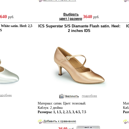
Выбрать
3640
3640
руб.
руб.
цвет / размер
hite satin. Heel: 2,5
ICS Superstar S/S Diamante Flash satin. Heel:
I
DS
2 inches IDS
Материал: сатин. Цвет: телесный.
Мате
Каблук: 2 дюйма
Каб
Размеры: 1, 1.5, 2, 2.5, 3, 6.5, 7.5
Раз
3640