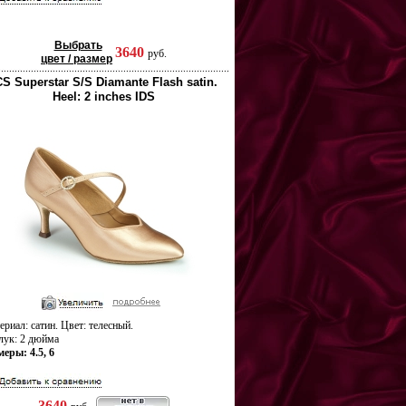
Выбрать
3640
руб.
цвет / размер
CS Superstar S/S Diamante Flash satin.
Heel: 2 inches IDS
риал: сатин. Цвет: телесный.
лук: 2 дюйма
меры: 4.5, 6
3640