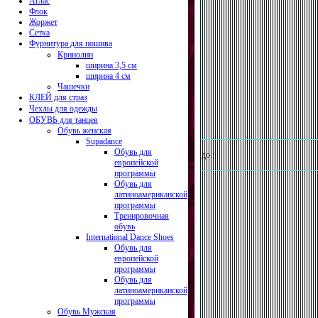
Атлас
Флок
Жоржет
Сетка
Фурнитура для пошива
Кринолин
ширина 3,5 см
ширина 4 см
Чашечки
КЛЕЙ для страз
Чехлы для одежды
ОБУВЬ для танцев
Обувь женская
Supadance
Обувь для
до
европейской
программы
Обувь для
латиноамериканской
программы
Тренировочная
обувь
International Dance Shoes
Обувь для
европейской
программы
Обувь для
латиноамериканской
программы
Обувь Мужская