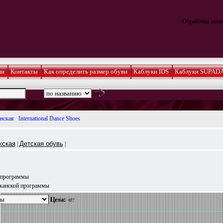
Обработка звонк
ии
Контакты
Как определить размер обуви
Каблуки IDS
Каблуки SUPAD
нская
International Dance Shoes
жская
Детская обувь
|
|
 программы
иканской программы
Цена:
от