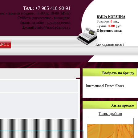
Тел.:
+7 985 418-90-91
ов и заказов в будни с 11-00 до 19-00 (MSK)
ВАША КОРЗИНА
Суббота, воскресенье - выходные.
Товаров:
0
шт.,
Заказы на сайте - круглосуточно.
Сумма:
0.00
руб.
E-mail:
info@modadance.ru
Оформить заказ
ANCE
Как сделать заказ?
Выбрать по бренду
International Dance Shoes
Хиты продаж
Ткань: диаболо