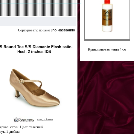
по названию
Сортировать:
по цене
|
S Round Toe S/S Diamante Flash satin.
Кринолиновая лента 4 см
Heel: 2 inches IDS
риал: сатин. Цвет: телесный.
лук: 2 дюйма