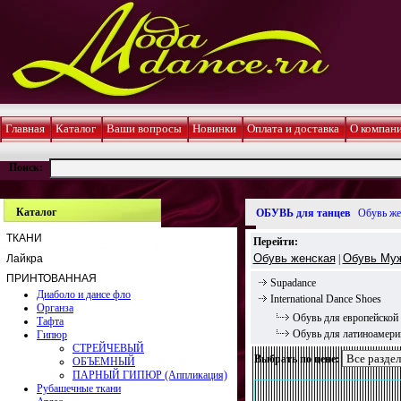
Главная
Каталог
Ваши вопросы
Новинки
Оплата и доставка
О компан
Поиск:
Каталог
ОБУВЬ для танцев
Обувь же
ТКАНИ
Перейти:
Обувь женская
Обувь Му
Лайкра
|
ПРИНТОВАННАЯ
Supadance
Диаболо и дансе фло
International Dance Shoes
Органза
Обувь для европейской
Тафта
Обувь для латиноамер
Гипюр
СТРЕЙЧЕВЫЙ
Выбрать по цене:
ОБЪЕМНЫЙ
ПАРНЫЙ ГИПЮР (Аппликация)
Рубашечные ткани