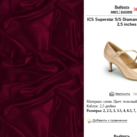
Выбрать
3
цвет / размер
ICS Superstar S/S Diamant
2,5 inches
Материал: сатин. Цвет: телесный
Каблук: 2,5 дюйма
Размеры: 2, 2.5, 3, 3.5, 4, 6.5, 7, 
Выбрать