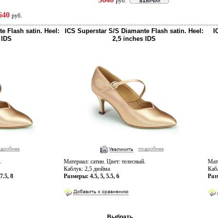
руб.
640
руб.
e Flash satin. Heel:
ICS Superstar S/S Diamante Flash satin. Heel:
I
 IDS
2,5 inches IDS
.
Материал: сатин. Цвет: телесный.
Мате
Каблук: 2,5 дюйма
Каб
7.5, 8
Размеры: 4.5, 5, 5.5, 6
Раз
Выбрать