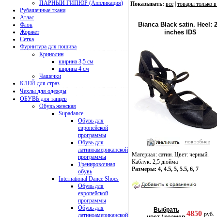
ПАРНЫЙ ГИПЮР (Аппликация)
Показывать:
все
|
товары только в
Рубашечные ткани
Атлас
Bianca Black satin. Heel: 2
Флок
Жоржет
inches IDS
Сетка
Фурнитура для пошива
Кринолин
ширина 3,5 см
ширина 4 см
Чашечки
КЛЕЙ для страз
Чехлы для одежды
ОБУВЬ для танцев
Обувь женская
Supadance
Обувь для
европейской
программы
Обувь для
латиноамериканской
Материал: сатин. Цвет: черный.
программы
Каблук: 2,5 дюйма
Тренировочная
Размеры: 4, 4.5, 5, 5.5, 6, 7
обувь
International Dance Shoes
Обувь для
европейской
программы
Обувь для
Выбрать
4850
руб.
латиноамериканской