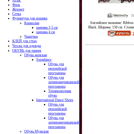
Атлас
Флок
Жоржет
Сетка
Фурнитура для пошива
Английское название: Ribbon 
Кринолин
Black. Ширина: 150 см. Стоимо
ширина 3,5 см
ширина 4 см
Чашечки
КЛЕЙ для страз
Чехлы для одежды
ОБУВЬ для танцев
Обувь женская
Supadance
Обувь для
европейской
программы
Обувь для
латиноамериканской
программы
Тренировочная
обувь
International Dance Shoes
Обувь для
европейской
программы
Обувь для
латиноамериканской
программы
Обувь Мужская