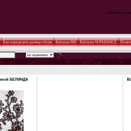
Обработка звонк
Как определить размер обуви
Каблуки IDS
Каблуки SUPADANCE
Полит
ивкой БЕЛИНДА
Bi