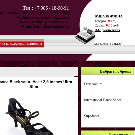
Тел.:
+7 985 418-90-91
ов и заказов в будни с 11-00 до 19-00 (MSK)
ВАША КОРЗИНА
Суббота, воскресенье - выходные.
Товаров:
0
шт.,
Заказы на сайте - круглосуточно.
Сумма:
0.00
руб.
E-mail:
info@modadance.ru
Оформить заказ
ика конфиденциальности
Как сделать заказ?
Выбрать по бренду
anca Black satin. Heel: 2,5 inches Ultra
Danscouture
Slim
International Dance Shoes
Supadance