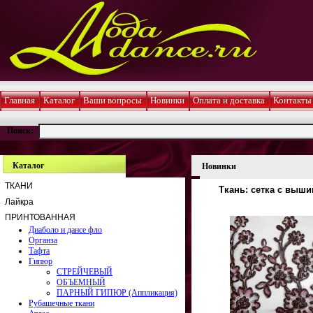
Главная
Каталог
Ваши вопросы
Новинки
Оплата и доставка
Контакты
Поиск:
Каталог
Новинки
ТКАНИ
Ткань: сетка с выш
Лайкра
ПРИНТОВАННАЯ
Диаболо и дансе фло
Органза
Тафта
Гипюр
СТРЕЙЧЕВЫЙ
ОБЪЕМНЫЙ
ПАРНЫЙ ГИПЮР (Аппликация)
Рубашечные ткани