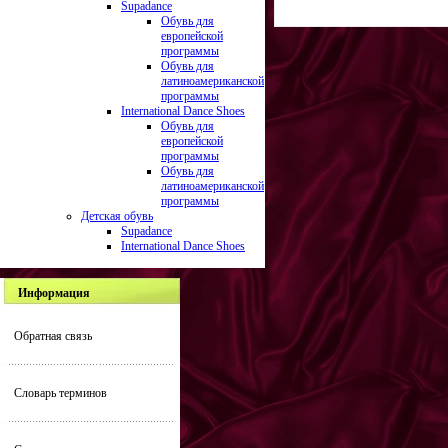
Supadance
Обувь для
европейской
программы
Обувь для
латиноамериканской
программы
International Dance Shoes
Обувь для
европейской
программы
Обувь для
латиноамериканской
программы
Детская обувь
Supadance
International Dance Shoes
Информация
Обратная связь
Словарь терминов