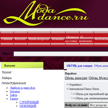
Оплата и
О
Главная
Каталог
Ваши вопросы
Новинки
Контакт
доставка
компании
Поиск:
Каталог
ОБУВЬ для танцев
Обувь жен
ТКАНИ
Перейти:
Обувь женская
Обувь Мужс
Лайкра
|
ПРИНТОВАННАЯ
Supadance
Диаболо и дансе фло
International Dance Shoes
Органза
Обувь для европейской п
Тафта
Обувь для латиноамерика
Гипюр
СТРЕЙЧЕВЫЙ
Выбрать по цене:
ОБЪЕМНЫЙ