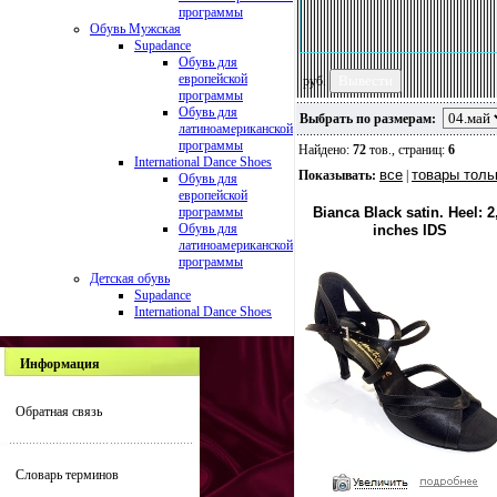
программы
Обувь Мужская
Supadance
Обувь для
европейской
руб.
программы
Обувь для
Выбрать по размерам:
латиноамериканской
программы
Найдено:
72
тов., страниц:
6
International Dance Shoes
все
товары толь
Показывать:
|
Обувь для
европейской
программы
Bianca Black satin. Heel: 2
Обувь для
inches IDS
латиноамериканской
программы
Детская обувь
Supadance
International Dance Shoes
Информация
Обратная связь
Словарь терминов