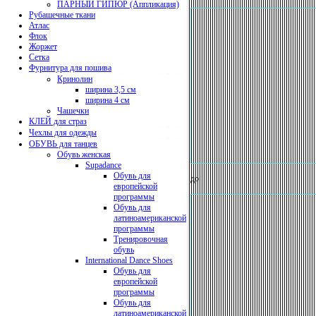
ПАРНЫЙ ГИПЮР (Аппликация)
Рубашечные ткани
Атлас
Флок
Жоржет
Сетка
Фурнитура для пошива
Кринолин
ширина 3,5 см
ширина 4 см
Чашечки
КЛЕЙ для страз
Чехлы для одежды
ОБУВЬ для танцев
Обувь женская
Supadance
Обувь для
до
европейской
программы
Обувь для
латиноамериканской
программы
Тренировочная
обувь
International Dance Shoes
Обувь для
европейской
программы
Обувь для
латиноамериканской