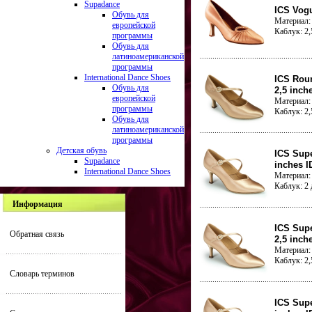
Supadance
ICS Vogu
Обувь для
Материал: 
европейской
Каблук: 2
программы
Обувь для
латиноамериканской
программы
International Dance Shoes
ICS Roun
Обувь для
2,5 inch
европейской
Материал: 
программы
Каблук: 2
Обувь для
латиноамериканской
программы
Детская обувь
ICS Supe
Supadance
inches I
International Dance Shoes
Материал: 
Каблук: 2
Информация
ICS Supe
Обратная связь
2,5 inch
Материал: 
Каблук: 2
Словарь терминов
ICS Supe