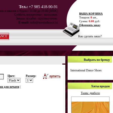
Тел.:
+7 985 418-90-91
ов и заказов в будни с 11-00 до 19-00 (MSK)
ВАША КОРЗИНА
Суббота, воскресенье - выходные.
Товаров:
0
шт.,
Заказы на сайте - круглосуточно.
Сумма:
0.00
руб.
E-mail:
info@modadance.ru
Оформить заказ
ANCE
Как сделать заказ?
Выбрать по бренду
International Dance Shoes
Цвет:
Размер:
а
Хиты продаж
ия для печати
|
Ткань: диаболо