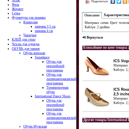
Атлас
Поделиться
Флок
Жоржет
Сетка
Характеристик
Описание
Фурнитура для пошива
Кринолин
Материал: сатин. Цвет: телесн
ширина 3,5 см
Каблук: 2 дюйма
ширина 4 см
Чашечки
Вернуться
КЛЕЙ для страз
Чехлы для одежды
Ближайшие по цене товары 
ОБУВЬ для танцев
Обувь женская
Supadance
ICS Vogu
Обувь для
Материал: 
европейской
Каблук: 2
программы
Обувь для
латиноамериканской
программы
Тренировочная
ICS Roun
обувь
2,5 inch
International Dance Shoes
Материал: 
Обувь для
Каблук: 2
европейской
программы
Обувь для
латиноамериканской
Другие товары International 
программы
Обувь Мужская