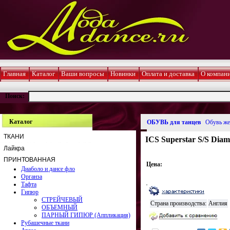
Главная
Каталог
Ваши вопросы
Новинки
Оплата и доставка
О компан
Поиск:
Каталог
ОБУВЬ для танцев
Обувь же
ТКАНИ
ICS Superstar S/S Diama
Лайкра
ПРИНТОВАННАЯ
Цена:
Диаболо и дансе фло
Органза
Тафта
Гипюр
СТРЕЙЧЕВЫЙ
Страна производства:
Англия
ОБЪЕМНЫЙ
ПАРНЫЙ ГИПЮР (Аппликация)
Рубашечные ткани