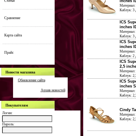
Статьи
inches I
Материал: 
Каблук: 3
Сравнение
ICS Supe
inches I
Материал: 
Карта сайта
Каблук: 3
ICS Supe
inches I
Материал: 
Прайс
Каблук: 2
ICS Supe
2,5 inch
Материал: 
Новости магазина
Каблук: 2
Обновление сайта
ICS Supe
inches S
Архив новостей
Материал: 
Каблук: 2
Покупателям
Cindy Ta
Логин:
Материал: 
Каблук: 2
Пароль: