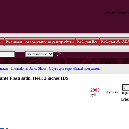
Обработка звонк
ии
Контакты
Как определить размер обуви
Каблуки IDS
Каблуки SUPAD
нская
International Dance Shoes
Обувь для европейской программы
nte Flash satin. Heel: 2 inches IDS
2900
Купить:
пар
руб.
Верс