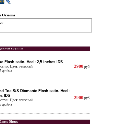
и
Отзывы
ый.
данной группы
e Flash satin. Heel: 2,5 inches IDS
2900
сатин. Цвет: телесный.
руб.
,5 дюйма
d Toe S/S Diamante Flash satin. Heel:
es IDS
2900
руб.
сатин. Цвет: телесный.
,5 дюйма
Dance Shoes