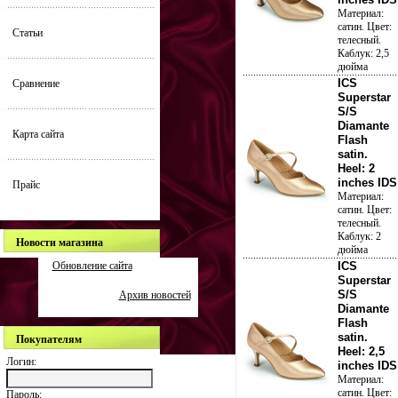
Материал:
сатин. Цвет:
Статьи
телесный.
Каблук: 2,5
дюйма
ICS
Сравнение
Superstar
S/S
Diamante
Карта сайта
Flash
satin.
Heel: 2
inches IDS
Прайс
Материал:
сатин. Цвет:
телесный.
Каблук: 2
Новости магазина
дюйма
Обновление сайта
ICS
Superstar
S/S
Архив новостей
Diamante
Flash
satin.
Покупателям
Heel: 2,5
Логин:
inches IDS
Материал:
сатин. Цвет:
Пароль: