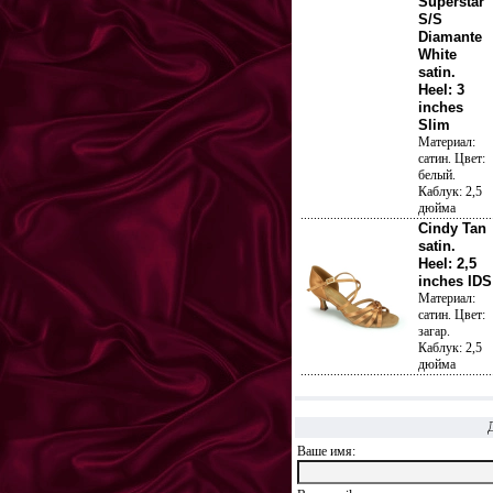
Superstar
S/S
Diamante
White
satin.
Heel: 3
inches
Slim
Материал:
сатин. Цвет:
белый.
Каблук: 2,5
дюйма
Cindy Tan
satin.
Heel: 2,5
inches IDS
Материал:
сатин. Цвет:
загар.
Каблук: 2,5
дюйма
Ваше имя: