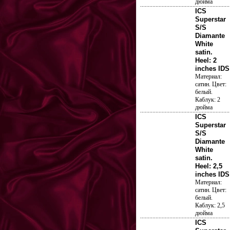
дюйма
ICS
Superstar
S/S
Diamante
White
satin.
Heel: 2
inches IDS
Материал:
сатин. Цвет:
белый.
Каблук: 2
дюйма
ICS
Superstar
S/S
Diamante
White
satin.
Heel: 2,5
inches IDS
Материал:
сатин. Цвет:
белый.
Каблук: 2,5
дюйма
ICS