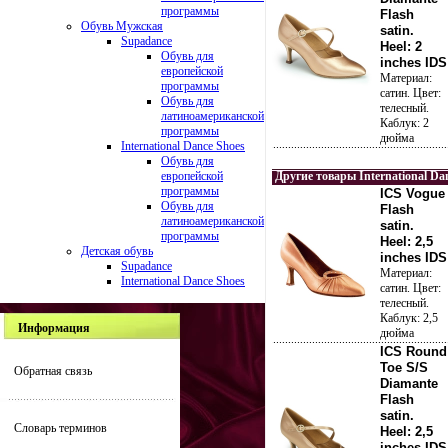
программы
Flash
Обувь Мужская
satin.
Supadance
Heel: 2
Обувь для
inches IDS
европейской
Материал:
программы
сатин. Цвет:
Обувь для
телесный.
латиноамериканской
Каблук: 2
программы
дюйма
International Dance Shoes
Обувь для
европейской
Другие товары International Da
программы
ICS Vogue
Обувь для
Flash
латиноамериканской
satin.
программы
Heel: 2,5
Детская обувь
inches IDS
Supadance
Материал:
International Dance Shoes
сатин. Цвет:
телесный.
Каблук: 2,5
Информация
дюйма
ICS Round
Toe S/S
Обратная связь
Diamante
Flash
satin.
Словарь терминов
Heel: 2,5
inches IDS