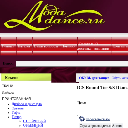
Оплата и
О
Главная
Каталог
Ваши вопросы
Новинки
Контакт
доставка
компании
Поиск:
Каталог
ОБУВЬ для танцев
Обувь жен
ТКАНИ
ICS Round Toe S/S Diamant
Лайкра
ПРИНТОВАННАЯ
Цена:
Диаболо и дансе фло
Органза
Тафта
Гипюр
СТРЕЙЧЕВЫЙ
ОБЪЕМНЫЙ
Страна производства:
Англия