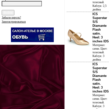
телесный.
Каблук: 2,5
дюйма
ICS
Забыли пароль?
Superstar
Зарегистрироваться
S/S
Diamante
Flash
satin.
Heel: 3
inches IDS
Материал:
сатин. Цвет:
телесный.
Каблук: 3
дюйма
ICS
Superstar
S/S
Diamante
Flash
satin.
Heel: 3
inches IDS
Материал:
сатин. Цвет:
телесный.
Каблук: 3