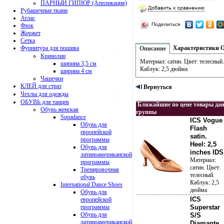
ПАРНЫЙ ГИПЮР (Аппликация)
Рубашечные ткани
Атлас
Поделиться
Флок
Жоржет
Сетка
Фурнитура для пошива
Характеристики
Описание
Кринолин
Материал: сатин. Цвет: телесный.
ширина 3,5 см
Каблук: 2,5 дюйма
ширина 4 см
Чашечки
КЛЕЙ для страз
Вернуться
Чехлы для одежды
ОБУВЬ для танцев
Ближайшие по цене товары да
Обувь женская
группы
Supadance
ICS Vogue
Обувь для
Flash
европейской
satin.
программы
Heel: 2,5
Обувь для
inches IDS
латиноамериканской
Материал:
программы
сатин. Цвет:
Тренировочная
телесный.
обувь
Каблук: 2,5
International Dance Shoes
дюйма
Обувь для
ICS
европейской
программы
Superstar
Обувь для
S/S
латиноамериканской
Diamante