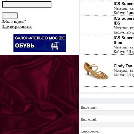
ICS Supers
Материал: са
Каблук: 2 д
ICS Supers
Забыли пароль?
IDS
Зарегистрироваться
Материал: са
Каблук: 2,5 
ICS Supers
Slim
Материал: са
Каблук: 2,5 
Cindy Tan s
Материал: сат
Каблук: 2,5 
Ваше имя:
Ваш еmail:
Сообщение: