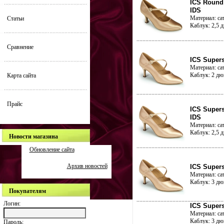
ICS Round 
IDS
Материал: са
Статьи
Каблук: 2,5 
Сравнение
ICS Supers
Материал: са
Каблук: 2 д
Карта сайта
Прайс
ICS Supers
IDS
Материал: са
Каблук: 2,5 
Новости магазина
Обновление сайта
Архив новостей
ICS Supers
Материал: са
Каблук: 3 д
Покупателям
Логин:
ICS Supers
Материал: са
Каблук: 3 д
Пароль: