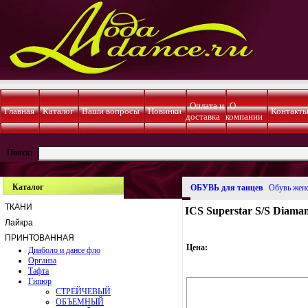
Оплата и
О
Главная
Каталог
Ваши вопросы
Новинки
Контакт
доставка
компании
Поиск:
Каталог
ОБУВЬ для танцев
Обувь жен
ТКАНИ
ICS Superstar S/S Diamant
Лайкра
ПРИНТОВАННАЯ
Цена:
Диаболо и дансе фло
Органза
Тафта
Гипюр
СТРЕЙЧЕВЫЙ
ОБЪЕМНЫЙ