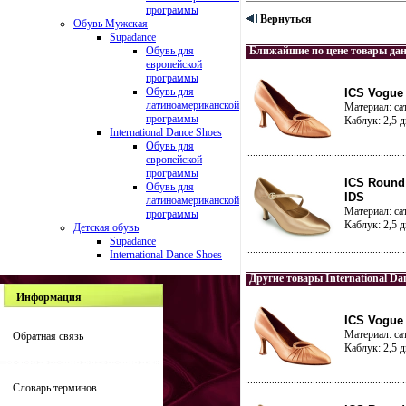
программы
Вернуться
Обувь Мужская
Supadance
Обувь для
Ближайшие по цене товары да
европейской
программы
Обувь для
ICS Vogue 
латиноамериканской
Материал: са
программы
Каблук: 2,5 
International Dance Shoes
Обувь для
европейской
программы
ICS Round 
Обувь для
IDS
латиноамериканской
Материал: са
программы
Каблук: 2,5 
Детская обувь
Supadance
International Dance Shoes
Другие товары International Da
Информация
ICS Vogue 
Материал: са
Обратная связь
Каблук: 2,5 
Словарь терминов