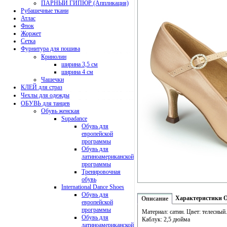
ПАРНЫЙ ГИПЮР (Аппликация)
Рубашечные ткани
Атлас
Флок
Жоржет
Сетка
Фурнитура для пошива
Кринолин
ширина 3,5 см
ширина 4 см
Чашечки
КЛЕЙ для страз
Чехлы для одежды
ОБУВЬ для танцев
Обувь женская
Supadance
Обувь для
европейской
программы
Обувь для
латиноамериканской
программы
Тренировочная
обувь
International Dance Shoes
Обувь для
Характеристики
Описание
европейской
программы
Материал: сатин. Цвет: телесный.
Обувь для
Каблук: 2,5 дюйма
латиноамериканской