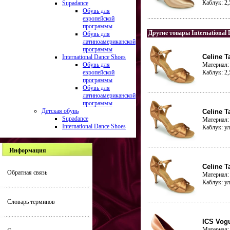
Каблук: 2
Supadance
Обувь для
европейской
программы
Другие товары International 
Обувь для
латиноамериканской
программы
Celine T
International Dance Shoes
Обувь для
Материал: 
европейской
Каблук: 2
программы
Обувь для
латиноамериканской
программы
Детская обувь
Celine Ta
Supadance
Материал: 
International Dance Shoes
Каблук: у
Информация
Celine Ta
Обратная связь
Материал: 
Каблук: у
Словарь терминов
ICS Vogu
Материал: 