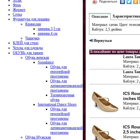
Атлас
Поделиться
Флок
Жоржет
Сетка
Характеристик
Описание
Фурнитура для пошива
Кринолин
Материал: сатин. Цвет: телесн
ширина 3,5 см
Каблук: 2,5 дюйма
ширина 4 см
Чашечки
Вернуться
КЛЕЙ для страз
Чехлы для одежды
Ближайшие по цене товары 
ОБУВЬ для танцев
Laura Tan 
Обувь женская
Материал: 
Supadance
Каблук: 2
Обувь для
европейской
Laura Tan 
программы
Материал: 
Обувь для
Каблук: 2
латиноамериканской
программы
ICS Roun
Тренировочная
inches I
обувь
Материал: 
International Dance Shoes
Каблук: 2
Обувь для
европейской
программы
Обувь для
ICS Roun
латиноамериканской
2,5 inch
программы
Материал: 
Обувь Мужская