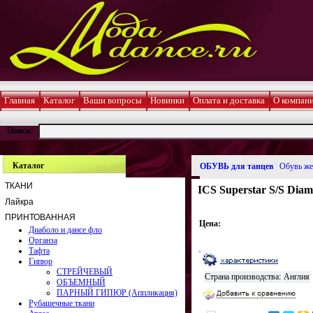
Главная
Каталог
Ваши вопросы
Новинки
Оплата и доставка
О компан
Поиск:
Каталог
ОБУВЬ для танцев
Обувь же
ТКАНИ
ICS Superstar S/S Diaman
Лайкра
ПРИНТОВАННАЯ
Цена:
Диаболо и дансе фло
Органза
Тафта
Гипюр
СТРЕЙЧЕВЫЙ
Страна производства:
Англия
ОБЪЕМНЫЙ
ПАРНЫЙ ГИПЮР (Аппликация)
Рубашечные ткани