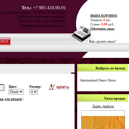
Тел.:
+7 985 418-90-91
ов и заказов в будни с 11-00 до 19-00 (MSK)
ВАША КОРЗИНА
Суббота, воскресенье - выходные.
Товаров:
0
шт.,
Заказы на сайте - круглосуточно.
Сумма:
0.00
руб.
E-mail:
info@modadance.ru
Оформить заказ
ANCE
Как сделать заказ?
Выбрать по бренду
International Dance Shoes
Цвет:
Размер:
а
Хиты продаж
ия для печати
|
Ткань: диаболо