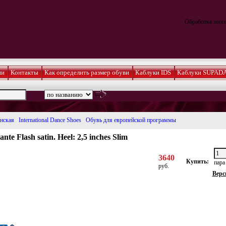
Обработка звонк
ии
Контакты
Как определить размер обуви
Каблуки IDS
Каблуки SUPAD
нская
International Dance Shoes
Обувь для европейской программы
te Flash satin. Heel: 2,5 inches Slim
3640
Купить:
пар
руб.
Верс