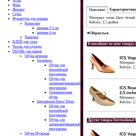
Атлас
Флок
Жоржет
Характеристик
Описание
Сетка
Материал: сатин. Цвет: белый.
Фурнитура для пошива
Каблук: 2,5 дюйма
Кринолин
ширина 3,5 см
ширина 4 см
Вернуться
Чашечки
КЛЕЙ для страз
Ближайшие по цене товары 
Чехлы для одежды
ОБУВЬ для танцев
Обувь женская
ICS Vogu
Supadance
Материал: 
Обувь для
Каблук: 2
европейской
программы
Обувь для
латиноамериканской
программы
ICS Roun
Тренировочная
2,5 inch
обувь
Материал: 
International Dance Shoes
Каблук: 2
Обувь для
европейской
программы
Обувь для
Другие товары International 
латиноамериканской
программы
Обувь Мужская
ICS Vogu