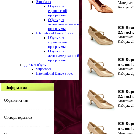
Supadance
Материал: 
Обувь для
Каблук: 2
европейской
программы
Обувь для
латиноамериканской
ICS Roun
программы
2,5 inch
International Dance Shoes
Материал: 
Обувь для
Каблук: 2
европейской
программы
Обувь для
латиноамериканской
ICS Supe
программы
inches I
Детская обувь
Supadance
Материал: 
International Dance Shoes
Каблук: 2
Информация
ICS Supe
2,5 inch
Обратная связь
Материал: 
Каблук: 2
Словарь терминов
ICS Supe
inches I
Материал: 