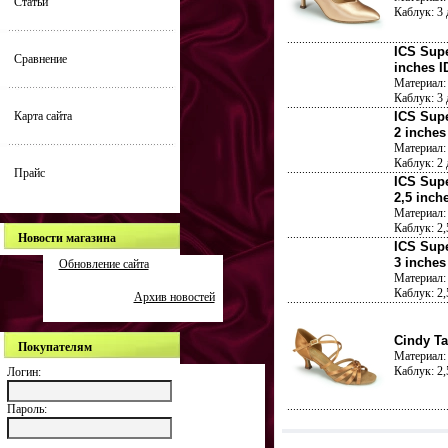
Статьи
Каблук: 3
ICS Supe
Сравнение
inches I
Материал: 
Каблук: 3
Карта сайта
ICS Supe
2 inches
Материал: 
Каблук: 2
Прайс
ICS Supe
2,5 inch
Материал: 
Каблук: 2
Новости магазина
ICS Supe
3 inches
Обновление сайта
Материал: 
Каблук: 2
Архив новостей
Cindy Ta
Покупателям
Материал: 
Каблук: 2
Логин:
Пароль: