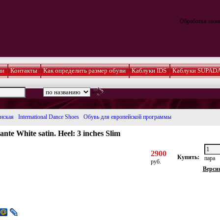
Обработка звонк
ии
Контакты
Как определить размер обуви
Каблуки IDS
Каблуки SUPAD
нская
International Dance Shoes
Обувь для европейской программы
nte White satin. Heel: 3 inches Slim
2900
Купить:
пара
руб.
Верси