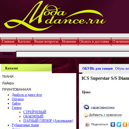
Главная
Каталог
Ваши вопросы
Новинки
Оплата и доставка
О компан
Поиск:
Каталог
ОБУВЬ для танцев
Обувь же
ТКАНИ
ICS Superstar S/S Diama
Лайкра
ПРИНТОВАННАЯ
Цена:
Диаболо и дансе фло
Органза
Тафта
Гипюр
СТРЕЙЧЕВЫЙ
ОБЪЕМНЫЙ
ПАРНЫЙ ГИПЮР (Аппликация)
Поделиться
Рубашечные ткани