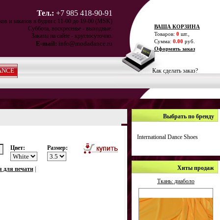
Тел.:
+7 985 418-90-91
ов и заказов в будни с 11-00 до 19-00 (MSK)
ВАША КОРЗИНА
Суббота, воскресенье - выходные.
Товаров:
0
шт.,
Заказы на сайте - круглосуточно.
Сумма:
0.00
руб.
E-mail:
info@modadance.ru
Оформить заказ
ANCE
Как сделать заказ?
Выбрать по бренду
International Dance Shoes
Цвет:
Размер:
Хиты продаж
я для печати
|
Ткань: диаболо