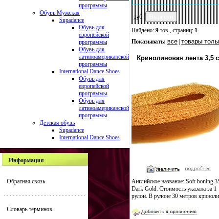
программы
Обувь Мужская
руб.
Supadance
Обувь для
Найдено:
9
тов., страниц:
1
европейской
все
товары толь
Показывать:
|
программы
Обувь для
латиноамериканской
Кринолиновая лента 3,5 
программы
International Dance Shoes
Обувь для
европейской
программы
Обувь для
латиноамериканской
программы
Детская обувь
Supadance
International Dance Shoes
Информация
Обратная связь
Английское название: Soft boning 
Dark Gold. Стоимость указана за 1
рулон. В рулоне 30 метров криноли
Словарь терминов