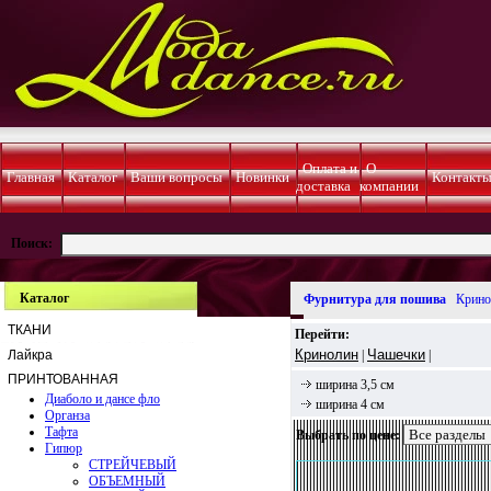
Оплата и
О
Главная
Каталог
Ваши вопросы
Новинки
Контакт
доставка
компании
Поиск:
Каталог
Фурнитура для пошива
Крино
ТКАНИ
Перейти:
Кринолин
Чашечки
Лайкра
|
|
ПРИНТОВАННАЯ
ширина 3,5 см
Диаболо и дансе фло
ширина 4 см
Органза
Тафта
Выбрать по цене:
Гипюр
СТРЕЙЧЕВЫЙ
ОБЪЕМНЫЙ