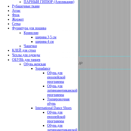
ПАРНЫЙ ГИПЮР (Аппликация)
Рубашечные ткани
Атлас
Флок
Жоржет
Сетка
Фурнитура для пошива
Кринолин
ширина 3,5 см
ширина 4 см
Чашечки
КЛЕЙ для страз
Чехлы для одежды
ОБУВЬ для танцев
до
Обувь женская
Supadance
Обувь для
европейской
программы
Обувь для
латиноамериканской
программы
Тренировочная
обувь
International Dance Shoes
Обувь для
европейской
программы
Обувь для
латиноамериканской