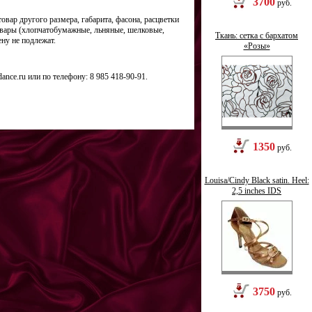
3700
руб.
вар другого размера, габарита, фасона, расцветки
овары (хлопчатобумажные, льняные, шелковые,
Ткань: сетка с бархатом
ену не подлежат.
«Розы»
ance.ru
или по телефону: 8 985 418-90-91.
1350
руб.
Louisa/Cindy Black satin. Heel:
2,5 inches IDS
3750
руб.