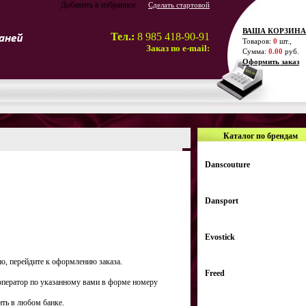
Добавить в избранное
Сделать стартовой
ВАША КОРЗИНА
Тел.:
8 985 418-90-91
Товаров:
0
шт.,
Заказ по e-mail:
Сумма:
0.00
руб.
Оформить заказ
Каталог по брендам
Danscouture
Dansport
Evostick
но, перейдите к оформлению заказа.
Freed
 оператор по указанному вами в форме номеру
ить в любом банке.