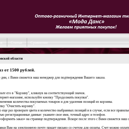
ов
Статьи
Сравнение
вской области
 от 1500 рублей.
е дни, с Вами свяжется наш менеджер для подтверждения Вашего заказа.
вьте его в "Корзину", кликнув на соответствующий значок.
тернет-магазине, используйте кнопку "Продолжить покупки".
зменения количества покупаемых товаров и для удаления позиций из корзины.
опку "Очистить корзину".
о еще раз проверьте цвета и количество выбранных позиций и в случае, если все правиль
тью регистрационные данные: укажите свое имя, точный адрес и телефон.
и «оформить заказ» на странице подтверждения. Вскоре после этого с Вами свяжется наш
ставки Вам на электронную почту придет письмо со счетом для оплаты. Счет можно оплат