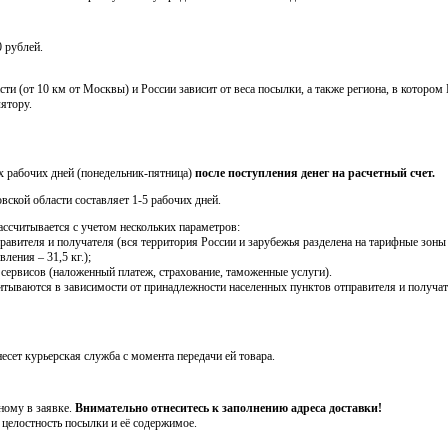
 рублей.
ти (от 10 км от Москвы) и России зависит от веса посылки, а также региона, в котором
ятору.
х рабочих дней (понедельник-пятница)
после поступления денег на расчетный счет.
ской области составляет 1-5 рабочих дней.
ссчитывается с учетом нескольких параметров:
равителя и получателя (вся территория России и зарубежья разделена на тарифные зон
ления – 31,5 кг.);
 сервисов (наложенный платеж, страхование, таможенные услуги).
тываются в зависимости от принадлежности населенных пунктов отправителя и получате
несет курьерская служба с момента передачи ей товара.
нному в заявке.
Внимательно отнеситесь к заполнению адреса доставки!
 целостность посылки и её содержимое.