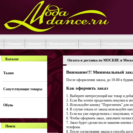
Главная
Каталог
Ваши вопросы
Новинки
Словарь термин
Каталог
Оплата и доставка по МОСКВЕ и Моско
Внимание!!! Минимальный заказ
Ткани
После оформления заказа, до 19-00 в будни
Как оформить заказ
Сопутствующие товары
1. Выберите интересующий вас товар и доба
2. Если Вы хотите продолжить покупки в ин
3. Используйте кнопку "Пересчитать" для и
Обувь
4. В случае отказа от заказа используйте кн
5. Если вы уже определились с покупками, т
6. Чтобы оформить заказ, заполните полнос
7. Заказ будет сделан после нажатия кнопк
Поиск
телефона.
8. После согласования заказа и способа до