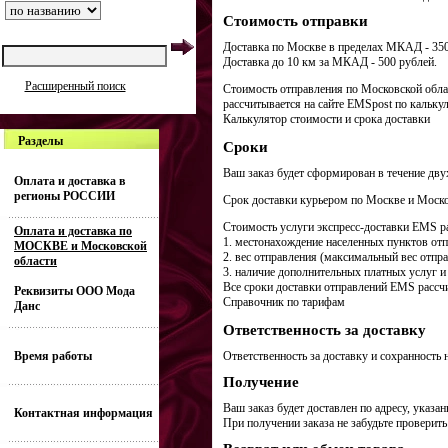
Стоимость отправки
Доставка по Москве в пределах МКАД - 350
Доставка до 10 км за МКАД - 500 рублей.
Расширенный поиск
Стоимость отправления по Московской облас
рассчитывается на сайтe EMSpost по калькул
Калькулятор стоимости и срока доставки
Разделы
Сроки
Ваш заказ будет сформирован в течение дву
Оплата и доставка в
регионы РОССИИ
Срок доставки курьером по Москве и Москов
Стоимость услуги экспресс-доставки EMS ра
Оплата и доставка по
1. местонахождение населенных пунктов отп
МОСКВЕ и Московской
2. вес отправления (максимальный вес отправ
области
3. наличие дополнительных платных услуг и
Все сроки доставки отправлений EMS рассчи
Реквизиты ООО Мода
Справочник по тарифам
Данс
Ответственность за доставку
Время работы
Ответственность за доставку и сохранность 
Получение
Ваш заказ будет доставлен по адресу, указа
Контактная информация
При получении заказа не забудьте проверить