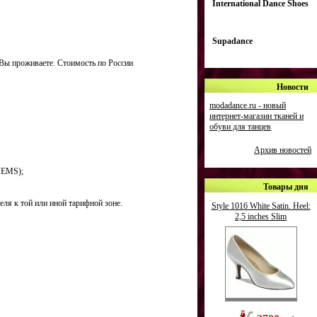
International Dance Shoes
Supadance
 Вы проживаете. Стоимость по России
Новости
modadance.ru - новый
интернет-магазин тканей и
обуви для танцев
Архив новостей
ы EMS);
Товары дня
ля к той или иной тарифной зоне.
Style 1016 White Satin. Heel:
2,5 inches Slim