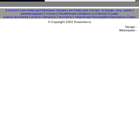
в начало
|
костюмы для бальных танцев
|
костюмы для театра, эстрады, шоу, цирка
|
рекомендации
|
статьи
|
объявления
|
вопросы и ответы
|
отзывы
эскизы костюмов
|
услуги
|
витрина
|
контакты
|
творческая биография Екатерины Савич
© Copyright 2002 Kostumer.ru
Design -
Webmaster -