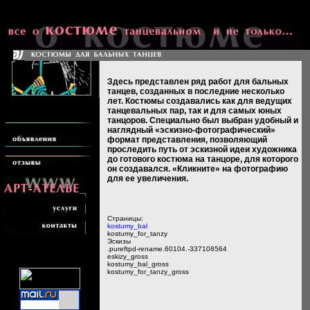
Здесь представлен ряд работ для бальных
танцев, созданных в последние несколько
лет. Костюмы создавались как для ведущих
танцевальных пар, так и для самых юных
танцоров. Специально был выбран удобный и
наглядный «эскизно-фотографический»
формат представления, позволяющий
проследить путь от эскизной идеи художника
до готового костюма на танцоре, для которого
он создавался. «Кликните» на фотографию
для ее увеличения.
Страницы:
kostumy_bal
kostumy_for_tanzy
Эскизы
.pureftpd-rename.60104.-337108564
eskizy_gross
kostumy_bal_gross
kostumy_for_tanzy_gross