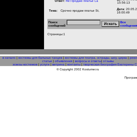
Ответ:
Re:Продаю платье La
15:56:13
Дата:
20.05.
Тема:
Срочно продам платье St,
16:00:49
Поиск
Все
сообщений
сообщени
Страницы:1
в начало
|
костюмы для бальных танцев
|
костюмы для театра, эстрады, шоу, цирка
|
реко
статьи
|
объявления
|
вопросы и ответы
|
отзывы
эскизы костюмов
|
услуги
|
витрина
|
контакты
|
творческая биография Екатерины С
© Copyright 2002 Kostumer.ru
Програ