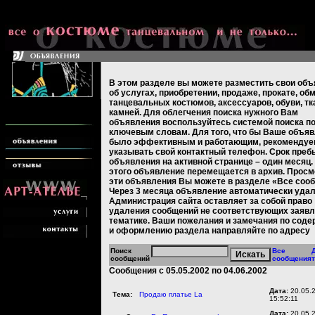
В этом разделе вы можете разместить свои об
об услугах, приобретении, продаже, прокате, об
танцевальных костюмов, аксессуаров, обуви, тк
камней. Для облегчения поиска нужного Вам
объявления воспользуйтесь системой поиска п
ключевым словам. Для того, что бы Ваше объя
было эффективным и работающим, рекомендуе
указывать свой контактный телефон. Срок пре
объявления на активной странице – один месяц.
этого объявление перемещается в архив. Просм
эти объявления Вы можете в разделе «Все соо
Через 3 месяца объявление автоматически удал
Администрация сайта оставляет за собой право
удаления сообщений не соответствующих заяв
тематике. Ваши пожелания и замечания по сод
и оформлению раздела направляйте по адресу
Поиск
Все
сообщений
сообщения
Сообщения с 05.05.2002 по 04.06.2002
Дата:
20.05.
Тема:
Продаю платье La
15:52:11
Дата:
20.05.