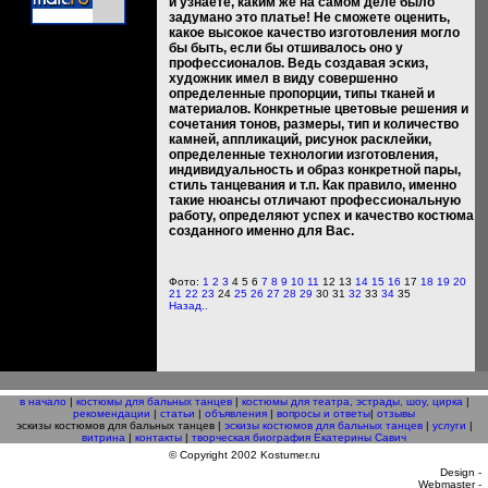
и узнаете, каким же на самом деле было
задумано это платье! Не сможете оценить,
какое высокое качество изготовления могло
бы быть, если бы отшивалось оно у
профессионалов. Ведь создавая эскиз,
художник имел в виду совершенно
определенные пропорции, типы тканей и
материалов. Конкретные цветовые решения и
сочетания тонов, размеры, тип и количество
камней, аппликаций, рисунок расклейки,
определенные технологии изготовления,
индивидуальность и образ конкретной пары,
стиль танцевания и т.п. Как правило, именно
такие нюансы отличают профессиональную
работу, определяют успех и качество костюма
созданного именно для Вас.
Фото:
1
2
3
4 5 6
7
8
9
10
11
12 13
14
15
16
17
18
19
20
21
22
23
24
25
26
27
28
29
30 31
32
33
34
35
Назад..
в начало
|
костюмы для бальных танцев
|
костюмы для театра, эстрады, шоу, цирка
|
рекомендации
|
статьи
|
объявления
|
вопросы и ответы
|
отзывы
эскизы костюмов для бальных танцев |
эскизы костюмов для бальных танцев
|
услуги
|
витрина
|
контакты
|
творческая биография Екатерины Савич
© Copyright 2002 Kostumer.ru
Design -
Webmaster -