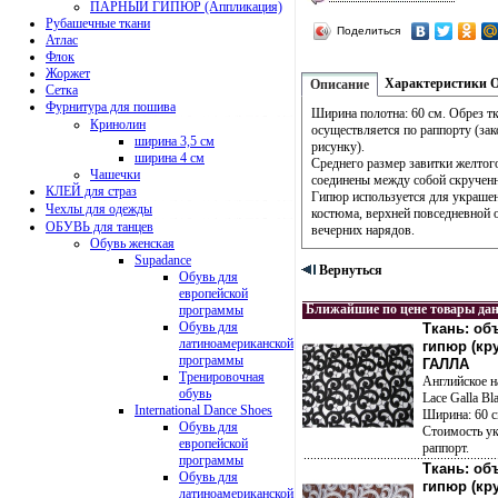
ПАРНЫЙ ГИПЮР (Аппликация)
Рубашечные ткани
Поделиться
Атлас
Флок
Жоржет
Характеристики
Описание
Сетка
Фурнитура для пошива
Ширина полотна: 60 см. Обрез т
Кринолин
осуществляется по раппорту (за
ширина 3,5 см
рисунку).
ширина 4 см
Среднего размер завитки желтог
Чашечки
соединены между собой скручен
КЛЕЙ для страз
Гипюр используется для украшен
Чехлы для одежды
костюма, верхней повседневной 
ОБУВЬ для танцев
вечерних нарядов.
Обувь женская
Supadance
Вернуться
Обувь для
европейской
Ближайшие по цене товары да
программы
Обувь для
Ткань: о
латиноамериканской
гипюр (кр
программы
ГАЛЛА
Тренировочная
Английское н
обувь
Lace Galla Bl
International Dance Shoes
Ширина: 60 с
Обувь для
Стоимость ук
европейской
раппорт.
программы
Ткань: о
Обувь для
гипюр (кр
латиноамериканской