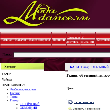
Оплата и
О
Главная
Каталог
Ваши вопросы
Новинки
Контакт
доставка
компании
Поиск:
Каталог
ТКАНИ
Гипюр
ОБЪЕМНЫЙ
ТКАНИ
Ткань: объемный гипюр
Лайкра
ПРИНТОВАННАЯ
Цена:
Диаболо и дансе фло
Органза
Тафта
Гипюр
СТРЕЙЧЕВЫЙ
ОБЪЕМНЫЙ