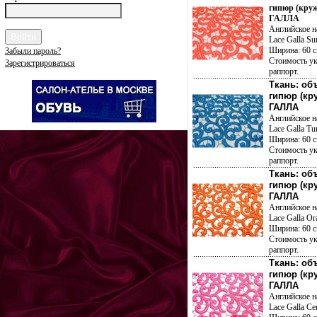
гипюр (круж
ГАЛЛА
Английское н
Lace Galla Su
Ширина: 60 с
Забыли пароль?
Стоимость ук
Зарегистрироваться
раппорт.
Ткань: о
гипюр (кр
ГАЛЛА
Английское н
Lace Galla Tu
Ширина: 60 с
Стоимость ук
раппорт.
Ткань: о
гипюр (кр
ГАЛЛА
Английское н
Lace Galla Or
Ширина: 60 с
Стоимость ук
раппорт.
Ткань: о
гипюр (кр
ГАЛЛА
Английское н
Lace Galla Cer