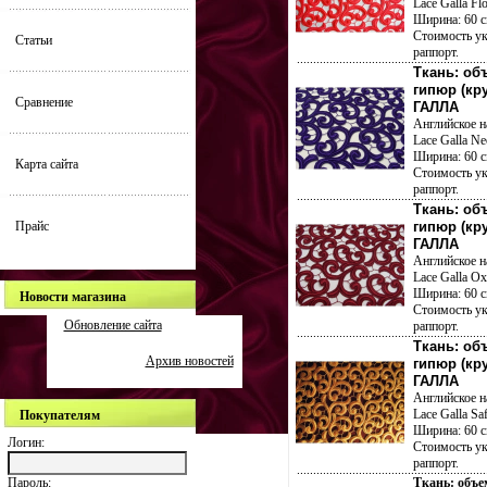
Lace Galla Fl
Ширина: 60 с
Стоимость ук
Статьи
раппорт.
Ткань: о
гипюр (кр
Сравнение
ГАЛЛА
Английское н
Lace Galla Ne
Ширина: 60 с
Карта сайта
Стоимость ук
раппорт.
Ткань: о
Прайс
гипюр (кр
ГАЛЛА
Английское н
Lace Galla Ox
Ширина: 60 с
Новости магазина
Стоимость ук
Обновление сайта
раппорт.
Ткань: о
Архив новостей
гипюр (кр
ГАЛЛА
Английское н
Lace Galla Saf
Покупателям
Ширина: 60 с
Логин:
Стоимость ук
раппорт.
Пароль:
Ткань: объ