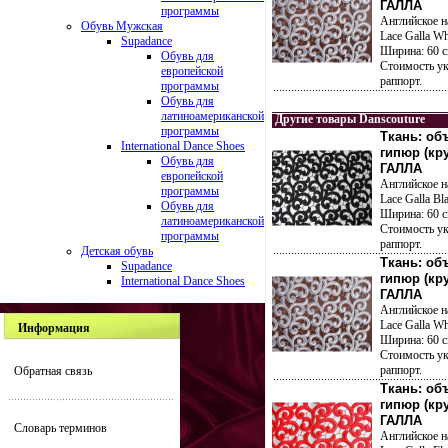
ГАЛЛА
программы
Английское н
Обувь Мужская
Lace Galla Wh
Supadance
Ширина: 60 с
Обувь для
Стоимость ук
европейской
раппорт.
программы
Обувь для
латиноамериканской
Другие товары Danscouture
программы
Ткань: о
International Dance Shoes
гипюр (кр
Обувь для
ГАЛЛА
европейской
Английское н
программы
Lace Galla Bl
Обувь для
Ширина: 60 с
латиноамериканской
Стоимость ук
программы
раппорт.
Детская обувь
Ткань: о
Supadance
гипюр (кр
International Dance Shoes
ГАЛЛА
Английское н
Lace Galla Wh
Информация
Ширина: 60 с
Стоимость ук
раппорт.
Обратная связь
Ткань: о
гипюр (кр
ГАЛЛА
Словарь терминов
Английское н