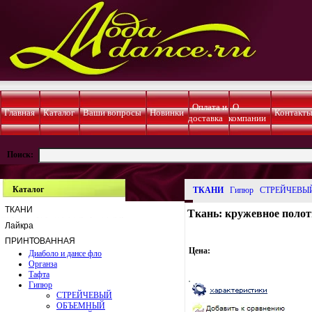
Оплата и
О
Главная
Каталог
Ваши вопросы
Новинки
Контакт
доставка
компании
Поиск:
Каталог
ТКАНИ
Гипюр
СТРЕЙЧЕВЫ
ТКАНИ
Ткань: кружевное пол
Лайкра
ПРИНТОВАННАЯ
Цена:
Диаболо и дансе фло
Органза
Тафта
Гипюр
СТРЕЙЧЕВЫЙ
ОБЪЕМНЫЙ