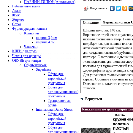
ПАРНЫЙ ГИПЮР (Аппликация)
Рубашечные ткани
Поделиться
Атлас
Флок
Жоржет
Характеристики
Описание
Сетка
Фурнитура для пошива
Ширина полотна: 140 см.
Кринолин
Бирюзовое стрейчевое кружево 
ширина 3,5 см
нежный лиственный узор. Ткань 
ширина 4 см
подойдет как для пошива платья
Чашечки
латиноамериканской программы т
КЛЕЙ для страз
для создания латинской рубашки
Чехлы для одежды
партнера. Эластичные и дышащие
ОБУВЬ для танцев
ткани идеальны для пошива спор
Обувь женская
костюма для художественной гим
Supadance
хореографии и других видов спор
Обувь для
Для украшения ткани можно исп
европейской
стразы. Обратите внимание на кл
программы
Danscouture в каталоге сопутст
Обувь для
товаров.
латиноамериканской
программы
Вернуться
Тренировочная
обувь
Ближайшие по цене товары да
International Dance Shoes
Обувь для
Ткань:
европейской
кружевно
программы
полотно
Обувь для
ЛИСТЬЯ
латиноамериканской