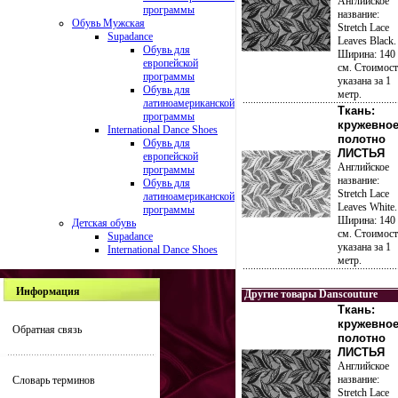
Английское
программы
название:
Обувь Мужская
Stretch Lace
Supadance
Leaves Black.
Обувь для
Ширина: 140
европейской
см. Стоимост
программы
указана за 1
Обувь для
метр.
латиноамериканской
Ткань:
программы
кружевно
International Dance Shoes
полотно
Обувь для
ЛИСТЬЯ
европейской
Английское
программы
название:
Обувь для
Stretch Lace
латиноамериканской
Leaves White.
программы
Ширина: 140
Детская обувь
см. Стоимост
Supadance
указана за 1
International Dance Shoes
метр.
Информация
Другие товары Danscouture
Ткань:
кружевно
Обратная связь
полотно
ЛИСТЬЯ
Английское
название:
Словарь терминов
Stretch Lace