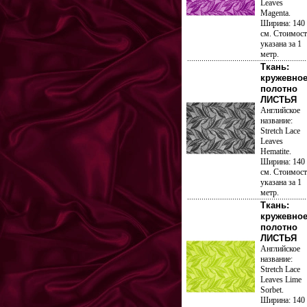
Leaves
Magenta.
Ширина: 140
см. Стоимост
указана за 1
метр.
Ткань:
кружевно
полотно
ЛИСТЬЯ
Английское
название:
Stretch Lace
Leaves
Hematite.
Ширина: 140
см. Стоимост
указана за 1
метр.
Ткань:
кружевно
полотно
ЛИСТЬЯ
Английское
название:
Stretch Lace
Leaves Lime
Sorbet.
Ширина: 140