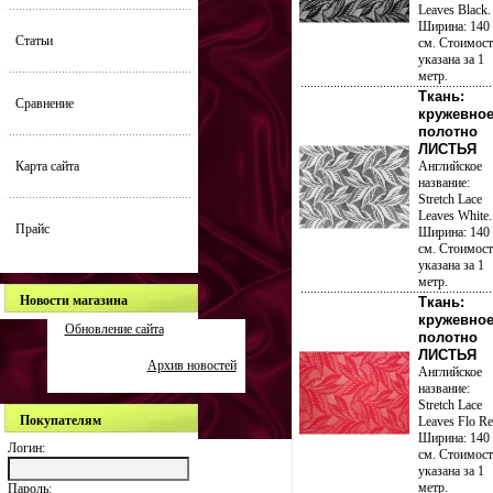
Leaves Black.
Ширина: 140
Статьи
см. Стоимост
указана за 1
метр.
Ткань:
Сравнение
кружевно
полотно
ЛИСТЬЯ
Карта сайта
Английское
название:
Stretch Lace
Leaves White.
Прайс
Ширина: 140
см. Стоимост
указана за 1
метр.
Новости магазина
Ткань:
кружевно
Обновление сайта
полотно
ЛИСТЬЯ
Архив новостей
Английское
название:
Stretch Lace
Покупателям
Leaves Flo Re
Ширина: 140
Логин:
см. Стоимост
указана за 1
метр.
Пароль: