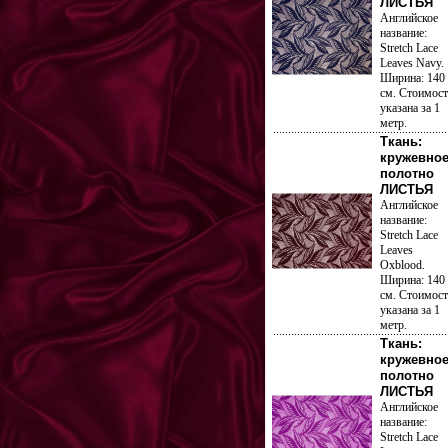
ЛИСТЬЯ
Английское
название:
Stretch Lace
Leaves Navy.
Ширина: 140
см. Стоимост
указана за 1
метр.
Ткань:
кружевно
полотно
ЛИСТЬЯ
Английское
название:
Stretch Lace
Leaves
Oxblood.
Ширина: 140
см. Стоимост
указана за 1
метр.
Ткань:
кружевно
полотно
ЛИСТЬЯ
Английское
название:
Stretch Lace