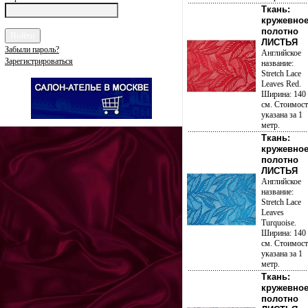
Ткань:
кружевно
полотно
ЛИСТЬЯ
Забыли пароль?
Английское
Зарегистрироваться
название:
Stretch Lace
Leaves Red.
Ширина: 140
см. Стоимост
указана за 1
метр.
Ткань:
кружевно
полотно
ЛИСТЬЯ
Английское
название:
Stretch Lace
Leaves
Turquoise.
Ширина: 140
см. Стоимост
указана за 1
метр.
Ткань:
кружевно
полотно