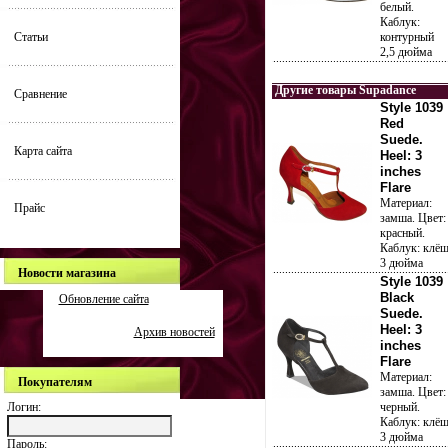
белый.
Каблук:
Статьи
контурный
2,5 дюйма
Другие товары Supadance
Сравнение
Style 1039
Red
Suede.
Карта сайта
Heel: 3
inches
Flare
Материал:
Прайс
замша. Цвет:
красный.
Каблук: клё
3 дюйма
Новости магазина
Style 1039
Black
Обновление сайта
Suede.
Heel: 3
Архив новостей
inches
Flare
Материал:
Покупателям
замша. Цвет:
Логин:
черный.
Каблук: клё
3 дюйма
Пароль: