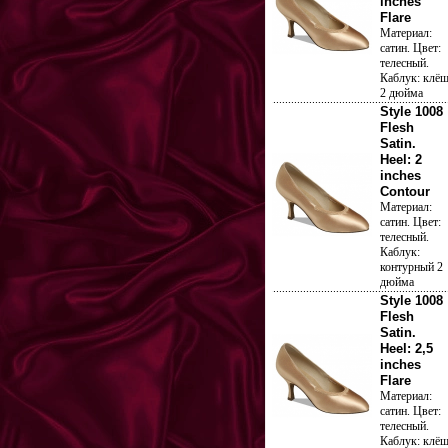
inches
Flare
Материал:
сатин. Цвет:
телесный.
Каблук: клё
2 дюйма
Style 1008
Flesh
Satin.
Heel: 2
inches
Contour
Материал:
сатин. Цвет:
телесный.
Каблук:
контурный 2
дюйма
Style 1008
Flesh
Satin.
Heel: 2,5
inches
Flare
Материал:
сатин. Цвет:
телесный.
Каблук: клё