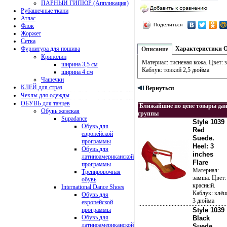
ПАРНЫЙ ГИПЮР (Аппликация)
Рубашечные ткани
Атлас
Поделиться
Флок
Жоржет
Сетка
Фурнитура для пошива
Характеристики
Описание
Кринолин
Материал: тисненая кожа. Цвет: 
ширина 3,5 см
Каблук: тонкий 2,5 дюйма
ширина 4 см
Чашечки
КЛЕЙ для страз
Вернуться
Чехлы для одежды
ОБУВЬ для танцев
Ближайшие по цене товары да
Обувь женская
группы
Supadance
Style 1039
Обувь для
Red
европейской
Suede.
программы
Heel: 3
Обувь для
inches
латиноамериканской
Flare
программы
Материал:
Тренировочная
замша. Цвет:
обувь
красный.
International Dance Shoes
Каблук: клё
Обувь для
3 дюйма
европейской
программы
Style 1039
Обувь для
Black
латиноамериканской
Suede.