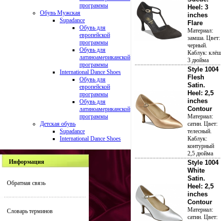
программы
Heel: 3
Обувь Мужская
inches
Supadance
Flare
Обувь для
Материал:
европейской
замша. Цвет:
программы
черный.
Обувь для
Каблук: клё
латиноамериканской
3 дюйма
программы
Style 1004
International Dance Shoes
Flesh
Обувь для
Satin.
европейской
Heel: 2,5
программы
inches
Обувь для
Contour
латиноамериканской
программы
Материал:
Детская обувь
сатин. Цвет:
Supadance
телесный.
International Dance Shoes
Каблук:
контурный
2,5 дюйма
Информация
Style 1004
White
Satin.
Обратная связь
Heel: 2,5
inches
Contour
Материал:
Словарь терминов
сатин. Цвет: