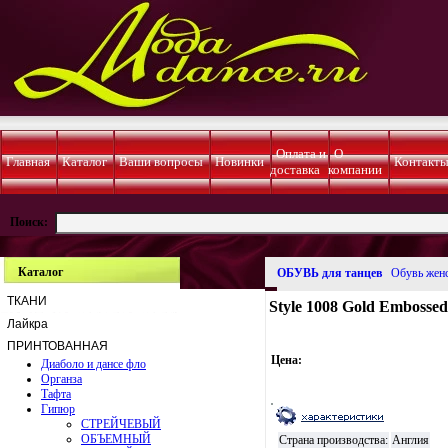
Оплата и
О
Главная
Каталог
Ваши вопросы
Новинки
Контакт
доставка
компании
Поиск:
Каталог
ОБУВЬ для танцев
Обувь жен
ТКАНИ
Style 1008 Gold Embossed 
Лайкра
ПРИНТОВАННАЯ
Цена:
Диаболо и дансе фло
Органза
Тафта
Гипюр
СТРЕЙЧЕВЫЙ
ОБЪЕМНЫЙ
Страна производства:
Англия