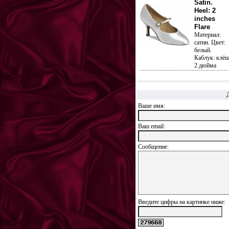
Satin.
Heel: 2
inches
Flare
Материал:
сатин. Цвет:
белый.
Каблук: клё
2 дюйма
Ваше имя:
Ваш еmail:
Сообщение:
Введите цифры на картинке ниже: