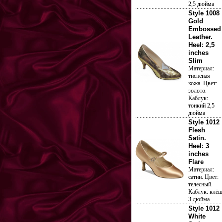
2,5 дюйма
Style 1008
Gold
Embossed
Leather.
Heel: 2,5
inches
Slim
Материал:
тисненая
кожа. Цвет:
золото.
Каблук:
тонкий 2,5
дюйма
Style 1012
Flesh
Satin.
Heel: 3
inches
Flare
Материал:
сатин. Цвет:
телесный.
Каблук: клё
3 дюйма
Style 1012
White