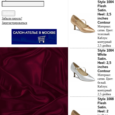
Style 1004
Flesh
Satin.
Heel: 2,5
inches
Забыли пароль?
Contour
Зарегистрироваться
Материал:
сатин. Цвет:
телесный.
Каблук:
контурный
2,5 дюйма
Style 1004
White
Satin.
Heel: 2,5
inches
Contour
Материал:
сатин. Цвет:
белый.
Каблук:
контурный
2,5 дюйма
Style 1008
Flesh
Satin.
Heel: 2