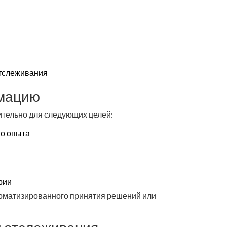
отслеживания
рмацию
тельно для следующих целей:
го опыта
рии
томатизированного принятия решений или